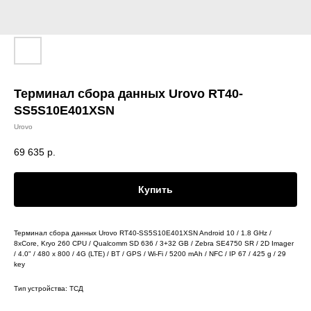
Терминал сбора данных Urovo RT40-
SS5S10E401XSN
Urovo
69 635
р.
Купить
Терминал сбора данных Urovo RT40-SS5S10E401XSN Android 10 / 1.8 GHz /
8xCore, Kryo 260 CPU / Qualcomm SD 636 / 3+32 GB / Zebra SE4750 SR / 2D Imager
/ 4.0" / 480 x 800 / 4G (LTE) / BT / GPS / Wi-Fi / 5200 mAh / NFC / IP 67 / 425 g / 29
key
Тип устройства: ТСД